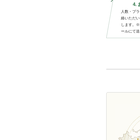
4
人数・プラ
絡いただい
します。※
ールにて送