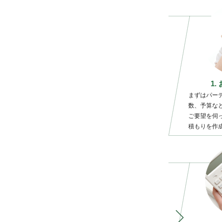
1
まずはパー
数、予算な
ご要望を伺
積もりを作