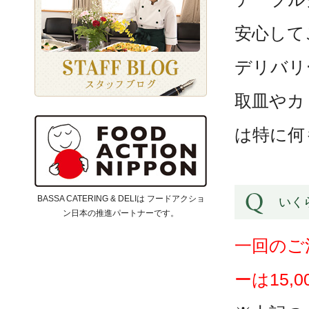
安心して
デリバリ
取皿やカ
は特に何
BASSA CATERING & DELIは フードアクショ
いく
ン日本の推進パートナーです。
一回のご
ーは15