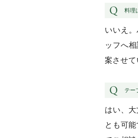
料理
いいえ。
ッフへ相
案させて
テー
はい、大
とも可能