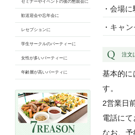
セミナーやイベントの後の懇親会に
・
会場に
歓送迎会や忘年会に
・
キャン
レセプションに
学生サークルのパーティーに
注文
女性が多いパーティーに
年齢層が高いパーティに
基本的に
す。
2営業日
電話にて
なお、予