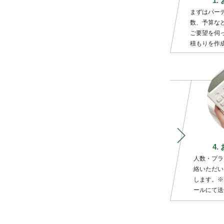
1
まずはパー
数、予算な
ご要望を伺
積もりを作
4
人数・プラ
絡いただい
します。※
ールにて送