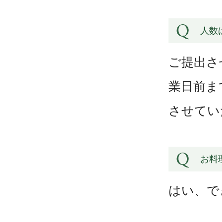
人数
ご提出さ
業日前ま
させてい
お料
はい、で