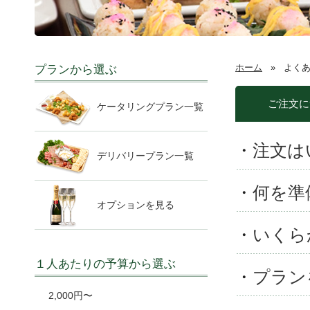
ホーム
»
よく
プランから選ぶ
ご注文に
ケータリングプラン一覧
・
注文は
デリバリープラン一覧
・
何を準
オプションを見る
・
いくら
１人あたりの予算から選ぶ
・
プラン
2,000円〜