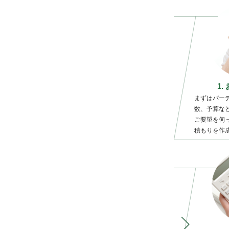
1
まずはパー
数、予算な
ご要望を伺
積もりを作