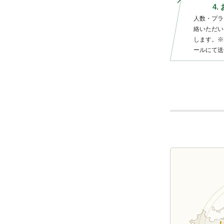
4
人数・プラ
絡いただい
します。※
ールにて送