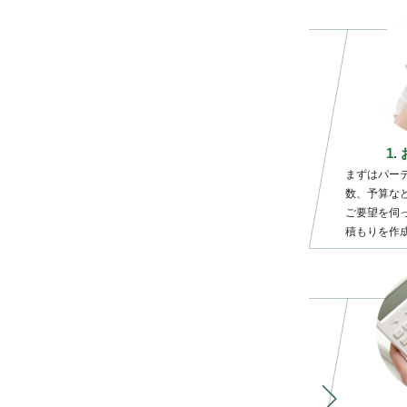
1
まずはパー
数、予算な
ご要望を伺
積もりを作