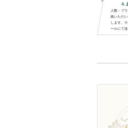
4
人数・プラ
絡いただい
します。※
ールにて送