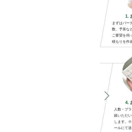
1
まずはパー
数、予算な
ご要望を伺
積もりを作
4
人数・プラ
絡いただい
します。※
ールにて送